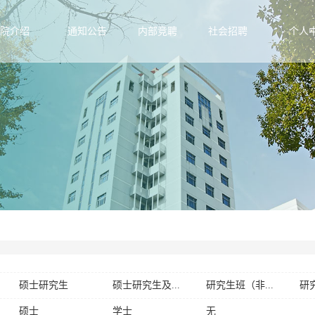
院介绍
通知公告
内部竞聘
社会招聘
个人
硕士研究生
硕士研究生及...
研究生班（非...
研究
专科
专科及以上
职高
职
硕士
学士
无