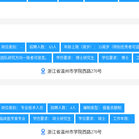
岗位类别： -
招聘人数： 63人
年龄上限（周岁）： 35周岁（特别优秀者可
与团队研究方向一致者可放宽。
学历要求： 博士研究生
学位要求： 博士
点： 温州、杭州
浙江省温州市学院西路270号
岗位类别： 专业技术人员
招聘人数： 4人
编制类型： 报备员额制
等临床医学类专业
学历要求： 硕士研究生
学位要求： 硕士
工作年限：
浙江省温州市学院西路270号