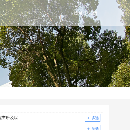
登录
|
注册
中心
生班及以...
多选
高及以上
多选