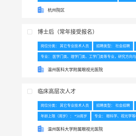
外语要求： 无
工作地点： 杭州
杭州院区
博士后（常年接受报名）
岗位分类： 其它专业技术人员
招聘类型： 社会招聘
专业： 医学门类、理学门类、工学门类等专业，研究方向
户籍所在地： /
其他要求：
外语要求： /
工作地
温州医科大学附属眼视光医院
临床高层次人才
岗位分类： 其它专业技术人员
招聘类型： 社会招聘
年龄上限（周岁）： *50周岁
专业： 眼科学、视光学
户籍所在地： /
专业技术资格： 正高
温州医科大学附属眼视光医院