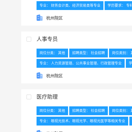
专业： 财务会计类、经济贸易类等专业
学历要求： 专
其他要求： 11.35周岁以内优先； 2.善于沟通、亲和力强
杭州院区
人事专员
岗位分类： 其他
招聘类型： 社会招聘
岗位类别： 
专业： 人力资源管理、公共事业管理、行政管理专业
其他要求： 相关工作经验者优先。
外语要求： 大学英
杭州院区
医疗助理
岗位分类： 其他
招聘类型： 社会招聘
岗位类别： 
专业： 眼视光技术、眼视光学、眼视光医学等相关专业
外语要求： 具备大学英语三级或应用英语A级及以上水平