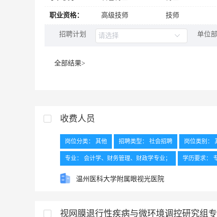
中专
中专及以上
职业资格：
高级技师
技师
中技
初中及以上
招聘计划
单位
中央党校研究...
无
全部结果>
收费人员
岗位分类： 其他
招聘类型： 社会招聘
岗位类别： 
专业： 会计学、财务管理、财政学专业；
学历要求： 
工作地点： 绍兴
温州医科大学附属眼视光医院
视网膜退行性疾病与微环境调控研究组专