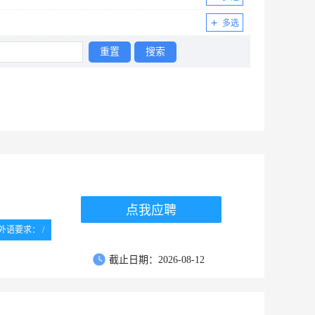
中及以上
多选
党校研究...
重置
搜索
点我应聘
外语要求： /
截止日期：2026-08-12