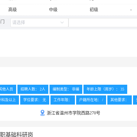
技校
技校及以上
高中
高
高级
中级
初级
-
初中
小学
小学及以上
省委
部门
其它
其他人员
招聘人数： 2人
编制类型： 非编
年龄上限（周岁）： 35
专科及以上
学位要求： 无
工作年限：
户籍所在地： /
其他要求：
浙江省温州市学院西路270号
职基础科研岗