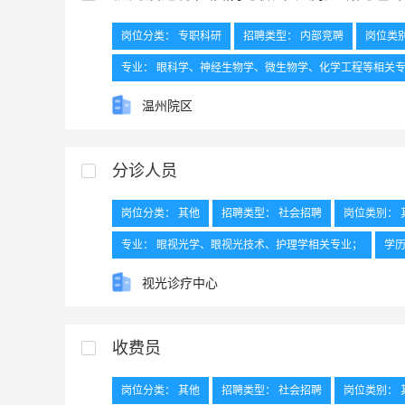
岗位分类： 专职科研
招聘类型： 内部竞聘
岗位类
专业： 眼科学、神经生物学、微生物学、化学工程等相关
工作年限： 具备5年及以上科研与实验室管理相关工作经历
温州院区
工作地点： 温州总院
分诊人员
岗位分类： 其他
招聘类型： 社会招聘
岗位类别： 
专业： 眼视光学、眼视光技术、护理学相关专业；
学历
外语要求： /
工作地点：
视光诊疗中心
收费员
岗位分类： 其他
招聘类型： 社会招聘
岗位类别： 