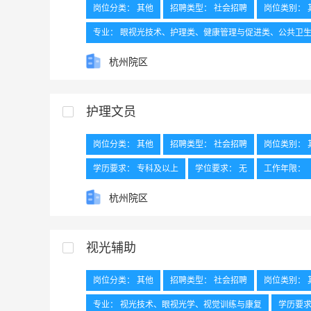
岗位分类： 其他
招聘类型： 社会招聘
岗位类别： 
专业： 眼视光技术、护理类、健康管理与促进类、公共卫
户籍所在地： 无
其他要求：
外语要求： 无
是
杭州院区
护理文员
岗位分类： 其他
招聘类型： 社会招聘
岗位类别： 
学历要求： 专科及以上
学位要求： 无
工作年限：
其他要求： 具有护士资格证（或已通过护士资格考试），全
杭州院区
外语要求： 具备大学英语三级或应用英语A级及以上水平
视光辅助
岗位分类： 其他
招聘类型： 社会招聘
岗位类别： 
专业： 视光技术、眼视光学、视觉训练与康复
学历要求