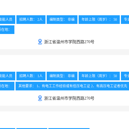
技能人员
招聘人数： 2人
编制类型： 非编
年龄上限（周岁）： 50
专
所在地：
压电工证优先(需入职半年内考取)
外语要求：
工作地点： 温州
浙江省温州市学院西路270号
技能人员
招聘人数： 1人
编制类型： 非编
年龄上限（周岁）： 50
专
所在地：
其他要求： 1、有电工工作经验或有低压电工证 2、有高压电工证者优先
浙江省温州市学院西路270号